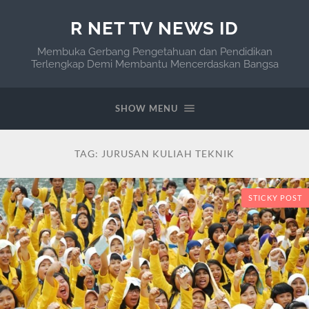
R NET TV NEWS ID
Membuka Gerbang Pengetahuan dan Pendidikan
Terlengkap Demi Membantu Mencerdaskan Bangsa
SHOW MENU
TAG:
JURUSAN KULIAH TEKNIK
STICKY POST