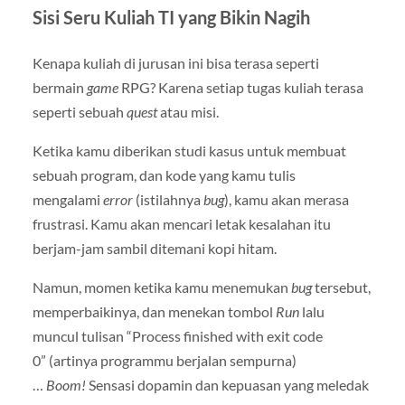
Sisi Seru Kuliah TI yang Bikin Nagih
Kenapa kuliah di jurusan ini bisa terasa seperti
bermain
game
RPG? Karena setiap tugas kuliah terasa
seperti sebuah
quest
atau misi.
Ketika kamu diberikan studi kasus untuk membuat
sebuah program, dan kode yang kamu tulis
mengalami
error
(istilahnya
bug
), kamu akan merasa
frustrasi. Kamu akan mencari letak kesalahan itu
berjam-jam sambil ditemani kopi hitam.
Namun, momen ketika kamu menemukan
bug
tersebut,
memperbaikinya, dan menekan tombol
Run
lalu
muncul tulisan “Process finished with exit code
0” (artinya programmu berjalan sempurna)
…
Boom!
Sensasi dopamin dan kepuasan yang meledak